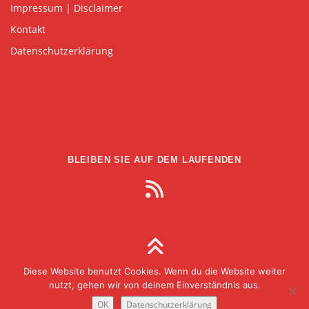
Impressum | Disclaimer
Kontakt
Datenschutzerklärung
BLEIBEN SIE AUF DEM LAUFENDEN
Diese Website benutzt Cookies. Wenn du die Website weiter
Copyright © 2026 Gesellschaft für Medien in der
nutzt, gehen wir von deinem Einverständnis aus.
Wissenschaft
–
OnePress
theme by FameThemes
OK
Datenschutzerklärung