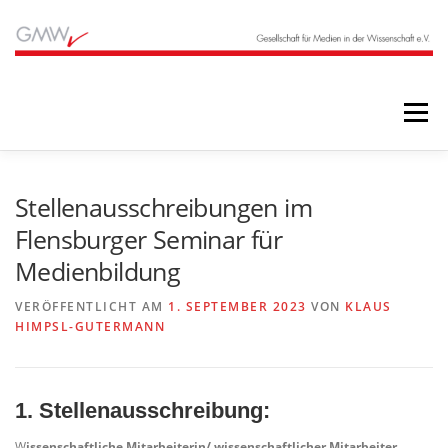
Zum
Inhalt
springen
Menü
STARTSEITE
BLOG
ÜBER UNS
Stellenausschreibungen im
Flensburger Seminar für
Medienbildung
ANGEBOTE
ARCHIV
VERÖFFENTLICHT AM
1. SEPTEMBER 2023
VON
KLAUS
HIMPSL-GUTERMANN
1. Stellenausschreibung:
W
issenschaftliche Mitarbeiterin/ wissenschaftlicher Mitarbeiter