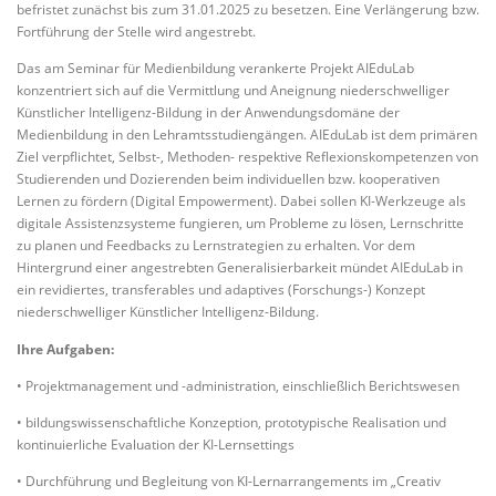
befristet zunächst bis zum 31.01.2025 zu besetzen. Eine Verlängerung bzw.
Fortführung der Stelle wird angestrebt.
Das am Seminar für Medienbildung verankerte Projekt AIEduLab
konzentriert sich auf die Vermittlung und Aneignung niederschwelliger
Künstlicher Intelligenz-Bildung in der Anwendungsdomäne der
Medienbildung in den Lehramtsstudiengängen. AIEduLab ist dem primären
Ziel verpflichtet, Selbst-, Methoden- respektive Reflexionskompetenzen von
Studierenden und Dozierenden beim individuellen bzw. kooperativen
Lernen zu fördern (Digital Empowerment). Dabei sollen KI-Werkzeuge als
digitale Assistenzsysteme fungieren, um Probleme zu lösen, Lernschritte
zu planen und Feedbacks zu Lernstrategien zu erhalten. Vor dem
Hintergrund einer angestrebten Generalisierbarkeit mündet AIEduLab in
ein revidiertes, transferables und adaptives (Forschungs-) Konzept
niederschwelliger Künstlicher Intelligenz-Bildung.
Ihre Aufgaben:
• Projektmanagement und -administration, einschließlich Berichtswesen
• bildungswissenschaftliche Konzeption, prototypische Realisation und
kontinuierliche Evaluation der KI-Lernsettings
• Durchführung und Begleitung von KI-Lernarrangements im „Creativ