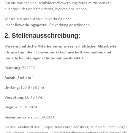
Auf die Vorlage von Lichtbildern/Bewerbungsfotos verzichten wir
ausdrücklich und bitten daher, hiervon abzusehen.
Wir freuen uns auf Ihre Bewerbung über
unser
Bewerbungsportal:
Bewerbung geschlossen
2. Stellenausschreibung:
W
issenschaftliche Mitarbeiterin/ wissenschaftlicher Mitarbeiter
(d/m/w) mit dem Schwerpunkt technische Koordination und
Künstliche Intelligenz/ Informationsdidaktik
Kennung:
582338
Anzahl Stellen:
1
Umfang:
100 % (38,7 h)
Vergütung:
EG 13 TV-L
Beginn:
01.01.2024
Bewerbungsfrist:
27.09.2023
An der Fakultät III der Europa-Universität Flensburg ist in dem Forschungs-
und Umsetzungsvorhaben „‚Artificial Intelligence enhanced Education Lab‘