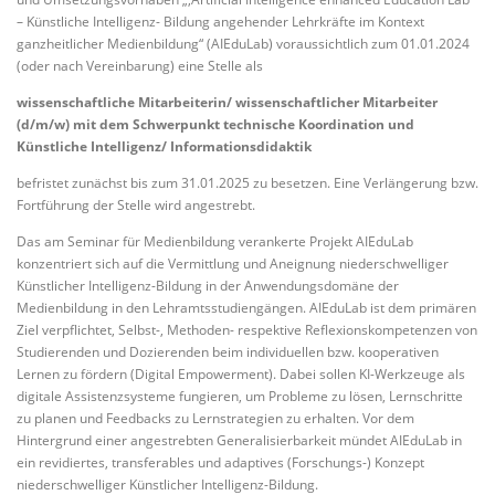
– Künstliche Intelligenz- Bildung angehender Lehrkräfte im Kontext
ganzheitlicher Medienbildung“ (AIEduLab) voraussichtlich zum 01.01.2024
(oder nach Vereinbarung) eine Stelle als
wissenschaftliche Mitarbeiterin/ wissenschaftlicher Mitarbeiter
(d/m/w) mit dem Schwerpunkt technische Koordination und
Künstliche Intelligenz/ Informationsdidaktik
befristet zunächst bis zum 31.01.2025 zu besetzen. Eine Verlängerung bzw.
Fortführung der Stelle wird angestrebt.
Das am Seminar für Medienbildung verankerte Projekt AIEduLab
konzentriert sich auf die Vermittlung und Aneignung niederschwelliger
Künstlicher Intelligenz-Bildung in der Anwendungsdomäne der
Medienbildung in den Lehramtsstudiengängen. AIEduLab ist dem primären
Ziel verpflichtet, Selbst-, Methoden- respektive Reflexionskompetenzen von
Studierenden und Dozierenden beim individuellen bzw. kooperativen
Lernen zu fördern (Digital Empowerment). Dabei sollen KI-Werkzeuge als
digitale Assistenzsysteme fungieren, um Probleme zu lösen, Lernschritte
zu planen und Feedbacks zu Lernstrategien zu erhalten. Vor dem
Hintergrund einer angestrebten Generalisierbarkeit mündet AIEduLab in
ein revidiertes, transferables und adaptives (Forschungs-) Konzept
niederschwelliger Künstlicher Intelligenz-Bildung.