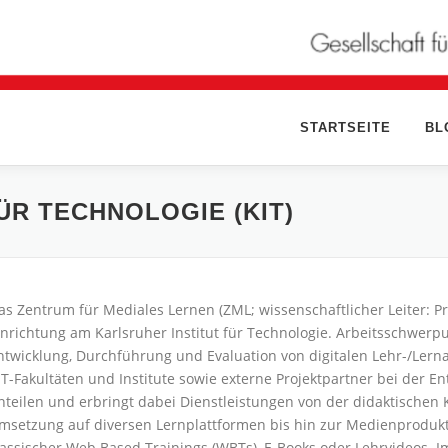
STARTSEITE
BL
ÜR TECHNOLOGIE (KIT)
as Zentrum für Mediales Lernen (ZML; wissenschaftlicher Leiter: Pro
inrichtung am Karlsruher Institut für Technologie. Arbeitsschwerp
ntwicklung, Durchführung und Evaluation von digitalen Lehr-/Lern
IT-Fakultäten und Institute sowie externe Projektpartner bei der En
nteilen und erbringt dabei Dienstleistungen von der didaktische
msetzung auf diversen Lernplattformen bis hin zur Medienprodukti
lassischer Web Based Trainings (WBTs), E-Books oder Lehrvideos. I