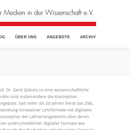
OG
ÜBER UNS
ANGEBOTE
ARCHIV
f. Dr. Gerd Gidion) ist eine wissenschaftliche
unkte sind insbesondere die Konzeption,
angebote. Seit mehr als 20 Jahren berät das ZML
twicklung innovativer Lehrformate mit digitalen
n Konzeption der Lehrarrangements über deren
on unterschiedlicher digitaler Formate wie
m Bereich der Produktion videobasierter Formate