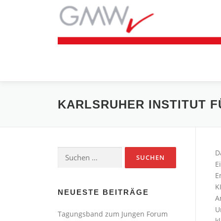
Zum
Inhalt
springen
KARLSRUHER INSTITUT F
Suchen
D
nach:
E
E
K
NEUESTE BEITRÄGE
A
U
Tagungsband zum Jungen Forum
k