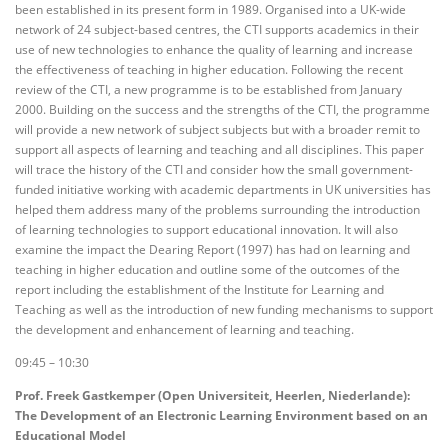
been established in its present form in 1989. Organised into a UK-wide
network of 24 subject-based centres, the CTI supports academics in their
use of new technologies to enhance the quality of learning and increase
the effectiveness of teaching in higher education. Following the recent
review of the CTI, a new programme is to be established from January
2000. Building on the success and the strengths of the CTI, the programme
will provide a new network of subject subjects but with a broader remit to
support all aspects of learning and teaching and all disciplines. This paper
will trace the history of the CTI and consider how the small government-
funded initiative working with academic departments in UK universities has
helped them address many of the problems surrounding the introduction
of learning technologies to support educational innovation. It will also
examine the impact the Dearing Report (1997) has had on learning and
teaching in higher education and outline some of the outcomes of the
report including the establishment of the Institute for Learning and
Teaching as well as the introduction of new funding mechanisms to support
the development and enhancement of learning and teaching.
09:45 – 10:30
Prof. Freek Gastkemper (Open Universiteit, Heerlen, Niederlande):
The Development of an Electronic Learning Environment based on an
Educational Model