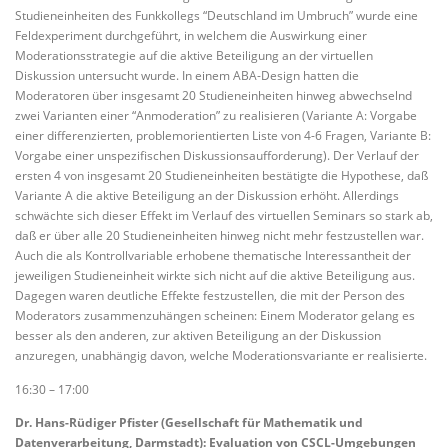
Studieneinheiten des Funkkollegs “Deutschland im Umbruch” wurde eine
Feldexperiment durchgeführt, in welchem die Auswirkung einer
Moderationsstrategie auf die aktive Beteiligung an der virtuellen
Diskussion untersucht wurde. In einem ABA-Design hatten die
Moderatoren über insgesamt 20 Studieneinheiten hinweg abwechselnd
zwei Varianten einer “Anmoderation” zu realisieren (Variante A: Vorgabe
einer differenzierten, problemorientierten Liste von 4-6 Fragen, Variante B:
Vorgabe einer unspezifischen Diskussionsaufforderung). Der Verlauf der
ersten 4 von insgesamt 20 Studieneinheiten bestätigte die Hypothese, daß
Variante A die aktive Beteiligung an der Diskussion erhöht. Allerdings
schwächte sich dieser Effekt im Verlauf des virtuellen Seminars so stark ab,
daß er über alle 20 Studieneinheiten hinweg nicht mehr festzustellen war.
Auch die als Kontrollvariable erhobene thematische Interessantheit der
jeweiligen Studieneinheit wirkte sich nicht auf die aktive Beteiligung aus.
Dagegen waren deutliche Effekte festzustellen, die mit der Person des
Moderators zusammenzuhängen scheinen: Einem Moderator gelang es
besser als den anderen, zur aktiven Beteiligung an der Diskussion
anzuregen, unabhängig davon, welche Moderationsvariante er realisierte.
16:30 – 17:00
Dr. Hans-Rüdiger Pfister (Gesellschaft für Mathematik und
Datenverarbeitung, Darmstadt): Evaluation von CSCL-Umgebungen