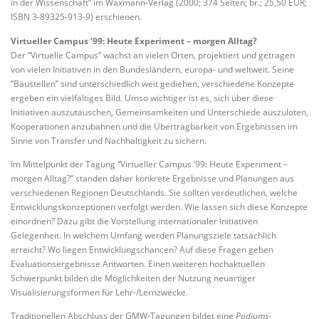
in der Wissenschaft” im Waxmann-Verlag (2000; 374 Seiten; br.; 25,50 EUR;
ISBN 3-89325-913-9) erschienen.
Virtueller Campus ’99: Heute Experiment – morgen Alltag?
Der “Virtuelle Campus” wächst an vielen Orten, projektiert und getragen
von vielen Initiativen in den Bundesländern, europa- und weltweit. Seine
“Baustellen” sind unterschiedlich weit gediehen, verschiedene Konzepte
ergeben ein vielfältiges Bild. Umso wichtiger ist es, sich über diese
Initiativen auszutauschen, Gemeinsamkeiten und Unterschiede auszuloten,
Kooperationen anzubahnen und die Übertragbarkeit von Ergebnissen im
Sinne von Transfer und Nachhaltigkeit zu sichern.
Im Mittelpunkt der Tagung “Virtueller Campus ’99: Heute Experiment –
morgen Alltag?” standen daher konkrete Ergebnisse und Planungen aus
verschiedenen Regionen Deutschlands. Sie sollten verdeutlichen, welche
Entwicklungskonzeptionen verfolgt werden. Wie lassen sich diese Konzepte
einordnen? Dazu gibt die Vorstellung internationaler Initiativen
Gelegenheit. In welchem Umfang werden Planungsziele tatsächlich
erreicht? Wo liegen Entwicklungschancen? Auf diese Fragen geben
Evaluationsergebnisse Antworten. Einen weiteren hochaktuellen
Schwerpunkt bilden die Möglichkeiten der Nutzung neuartiger
Visualisierungsformen für Lehr-/Lernzwecke.
Traditionellen Abschluss der GMW-Tagungen bildet eine
Podiums-