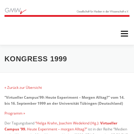
Zum
Inhalt
springen
Menü
STARTSEITE
BLOG
ÜBER UNS
KONGRESS 1999
ANGEBOTE
ARCHIV
« Zurück zur Übersicht
“Virtueller Campus’99: Heute Experiment – Morgen Alltag?” vom 14.
bis 16. September 1999 an der Universität Tübingen (Deutschland)
Programm »
Der Tagungsband
“Helga Krahn, Joachim Wedekind (Hg.):
Virtueller
Campus ’99.
Heute Experiment – morgen Alltag?”
ist in der Reihe “Medien