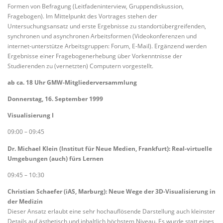
Formen von Befragung (Leitfadeninterview, Gruppendiskussion,
Fragebogen). Im Mittelpunkt des Vortrages stehen der
Untersuchungsansatz und erste Ergebnisse zu standortübergreifenden,
synchronen und asynchronen Arbeitsformen (Videokonferenzen und
internet-unterstütze Arbeitsgruppen: Forum, E-Mail). Ergänzend werden
Ergebnisse einer Fragebogenerhebung über Vorkenntnisse der
Studierenden zu (vernetzten) Computern vorgestellt.
ab ca. 18 Uhr GMW-Mitgliederversammlung
Donnerstag, 16. September 1999
Visualisierung I
09:00 – 09:45
Dr. Michael Klein (Institut für Neue Medien, Frankfurt): Real-virtuelle
Umgebungen (auch) fürs Lernen
09:45 – 10:30
Christian Schaefer (iAS, Marburg): Neue Wege der 3D-Visualisierung in
der Medizin
Dieser Ansatz erlaubt eine sehr hochauflösende Darstellung auch kleinster
Details auf ästhetisch und inhaltlich höchstem Niveau. Es wurde statt eines