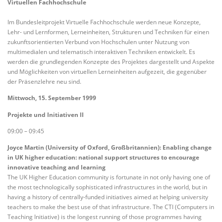
Virtuellen Fachhochschule
Im Bundesleitprojekt Virtuelle Fachhochschule werden neue Konzepte,
Lehr- und Lernformen, Lerneinheiten, Strukturen und Techniken für einen
zukunftsorientierten Verbund von Hochschulen unter Nutzung von
multimedialen und telematisch interaktiven Techniken entwickelt. Es
werden die grundlegenden Konzepte des Projektes dargestellt und Aspekte
und Möglichkeiten von virtuellen Lerneinheiten aufgezeit, die gegenüber
der Präsenzlehre neu sind.
Mittwoch, 15. September 1999
Projekte und Initiativen II
09:00 – 09:45
Joyce Martin (University of Oxford, Großbritannien): Enabling change
in UK higher education: national support structures to encourage
innovative teaching and learning
The UK Higher Education community is fortunate in not only having one of
the most technologically sophisticated infrastructures in the world, but in
having a history of centrally-funded initiatives aimed at helping university
teachers to make the best use of that infrastructure. The CTI (Computers in
Teaching Initiative) is the longest running of those programmes having