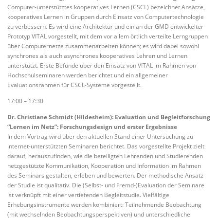
Computer-unterstütztes kooperatives Lernen (CSCL) bezeichnet Ansätze,
kooperatives Lernen in Gruppen durch Einsatz von Computertechnologie
zu verbessern. Es wird eine Architektur und ein an der GMD entwickelter
Prototyp VITAL vorgestellt, mit dem vor allem örtlich verteilte Lerngruppen
über Computernetze zusammenarbeiten können; es wird dabei sowohl
synchrones als auch asynchrones kooperatives Lehren und Lernen
unterstützt. Erste Befunde über den Einsatz von VITAL im Rahmen von
Hochschulseminaren werden berichtet und ein allgemeiner
Evaluationsrahmen für CSCL-Systeme vorgestellt.
17:00 – 17:30
Dr. Christiane Schmidt (Hildesheim): Evaluation und Begleitforschung
“Lernen im Netz”: Forschungsdesign und erster Ergebnisse
In dem Vortrag wird über den aktuellen Stand einer Untersuchung zu
internet-unterstützten Seminaren berichtet. Das vorgestellte Projekt zielt
darauf, herauszufinden, wie die beteiligten Lehrenden und Studierenden
netzgestützte Kommunikation, Kooperation und Information im Rahmen
des Seminars gestalten, erleben und bewerten. Der methodische Ansatz
der Studie ist qualitativ. Die (Selbst- und Fremd-)Evaluation der Seminare
ist verknüpft mit einer vertiefenden Begleitstudie. Vielfältige
Erhebungsinstrumente werden kombiniert: Teilnehmende Beobachtung
(mit wechselnden Beobachtungsperspektiven) und unterschiedliche