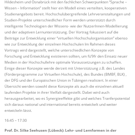
Hildesheim und Osnabrück mit den fachlichen Schwerpunkten “Sprache –
Wissen – Information” stellt hier ein Modell eines verteilten, kooperativen
Studienangebots bereit. Hochschulübergreifende Lehrveranstaltungen und
Studien-Projekte unterschiedlicher Form werden unterstützt durch
intelligente Technologien der Wissens- wie der NutzerInnen-Modellierung
und der adaptiven Lernunterstützung. Der Vortrag fokussiert auf die
Beiträge zur Entwicklung einer “virtuellen Hochschulorganisation” ebenso
wie zur Entwicklung der einzelnen Hochschulen Im Rahmen dieses
Vortrags wird dargestellt, welche unterschiedlichen Konzepte von
Forschung und Entwicklung existieren sollten, um fü’9fr den Einsatz neuer
Medien in der Hochschullehre optimale Voraussetzungen zu schaffen.
Einige dieser Konzepte werde derzeit mit Unterstützung z.B. des Landes
(Förderprogramme zur Virtuellen Hochschule), des Bundes (BMBF, BLK) ,
der DFG und der Europäischen Union in Tübingen realisiert. In einer
Übersicht werden sowohl diese Konzepte als auch die einzelnen aktuell
laufenden Projekte in ihrer Vielfalt dargestellt. Dabei wird auch
herausgearbeitet, wo es Synergieeffekte gibt und welches Tranferpotential
sich daraus national und international bereits entwickelt und weiter
entwickeln lässt.
16:45 – 17:30
Prof. Dr. Silke Seehusen (Lübeck): Lehr- und Lernformen in der