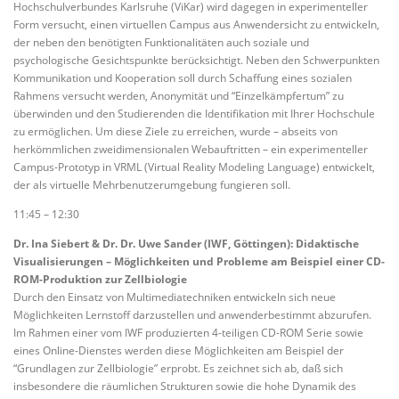
Hochschulverbundes Karlsruhe (ViKar) wird dagegen in experimenteller
Form versucht, einen virtuellen Campus aus Anwendersicht zu entwickeln,
der neben den benötigten Funktionalitäten auch soziale und
psychologische Gesichtspunkte berücksichtigt. Neben den Schwerpunkten
Kommunikation und Kooperation soll durch Schaffung eines sozialen
Rahmens versucht werden, Anonymität und “Einzelkämpfertum” zu
überwinden und den Studierenden die Identifikation mit Ihrer Hochschule
zu ermöglichen. Um diese Ziele zu erreichen, wurde – abseits von
herkömmlichen zweidimensionalen Webauftritten – ein experimenteller
Campus-Prototyp in VRML (Virtual Reality Modeling Language) entwickelt,
der als virtuelle Mehrbenutzerumgebung fungieren soll.
11:45 – 12:30
Dr. Ina Siebert & Dr. Dr. Uwe Sander (IWF, Göttingen): Didaktische
Visualisierungen – Möglichkeiten und Probleme am Beispiel einer CD-
ROM-Produktion zur Zellbiologie
Durch den Einsatz von Multimediatechniken entwickeln sich neue
Möglichkeiten Lernstoff darzustellen und anwenderbestimmt abzurufen.
Im Rahmen einer vom IWF produzierten 4-teiligen CD-ROM Serie sowie
eines Online-Dienstes werden diese Möglichkeiten am Beispiel der
“Grundlagen zur Zellbiologie” erprobt. Es zeichnet sich ab, daß sich
insbesondere die räumlichen Strukturen sowie die hohe Dynamik des