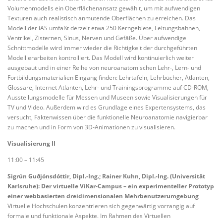
Volumenmodells ein Oberflächenansatz gewählt, um mit aufwendigen
Texturen auch realistisch anmutende Oberflächen zu erreichen. Das
Modell der iAS umfaßt derzeit etwa 250 Kerngebiete, Leitungsbahnen,
Ventrikel, Zisternen, Sinus, Nerven und Gefäße. Über aufwendige
Schnittmodelle wird immer wieder die Richtigkeit der durchgeführten
Modellierarbeiten kontrolliert. Das Modell wird kontinuierlich weiter
ausgebaut und in einer Reihe von neuroanatomischen Lehr-, Lern- und
Fortbildungsmaterialien Eingang finden: Lehrtafeln, Lehrbücher, Atlanten,
Glossare, Internet Atlanten, Lehr- und Trainingsprogramme auf CD-ROM,
Ausstellungsmodelle für Messen und Museen sowie Visualisierungen für
TV und Video. Außerdem wird es Grundlage eines Expertensystems, das
versucht, Faktenwissen über die funktionelle Neuroanatomie navigierbar
zu machen und in Form von 3D-Animationen zu visualisieren.
Visualisierung II
11:00 – 11:45
Sigrún Guðjónsdóttir, Dipl.-Ing.; Rainer Kuhn, Dipl.-Ing. (Universität
Karlsruhe): Der virtuelle ViKar-Campus – ein experimenteller Prototyp
einer webbasierten dreidimensionalen Mehrbenutzerumgebung
Virtuelle Hochschulen konzentrieren sich gegenwärtig vorrangig auf
formale und funktionale Aspekte. Im Rahmen des Virtuellen