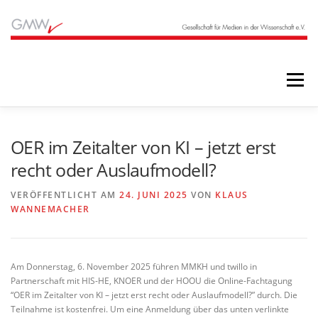
Zum
Inhalt
springen
Menü
STARTSEITE
BLOG
ÜBER UNS
OER im Zeitalter von KI – jetzt erst
recht oder Auslaufmodell?
ANGEBOTE
ARCHIV
VERÖFFENTLICHT AM
24. JUNI 2025
VON
KLAUS
WANNEMACHER
Am Donnerstag, 6. November 2025 führen MMKH und twillo in
Partnerschaft mit HIS-HE, KNOER und der HOOU die Online-Fachtagung
“OER im Zeitalter von KI – jetzt erst recht oder Auslaufmodell?” durch. Die
Teilnahme ist kostenfrei. Um eine Anmeldung über das unten verlinkte