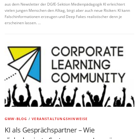
aus dem Newsletter der DGfE-Sektion Medienpädagogik KI erleichtert
vielen jungen Menschen den Alltag, birgt aber auch neue Risiken: KI kann
Falschinformationen erzeugen und Deep Fakes realistischer denn je
erscheinen lassen. …
GMW-BLOG
/
VERANSTALTUNGSHINWEISE
KI als Gesprächspartner – Wie