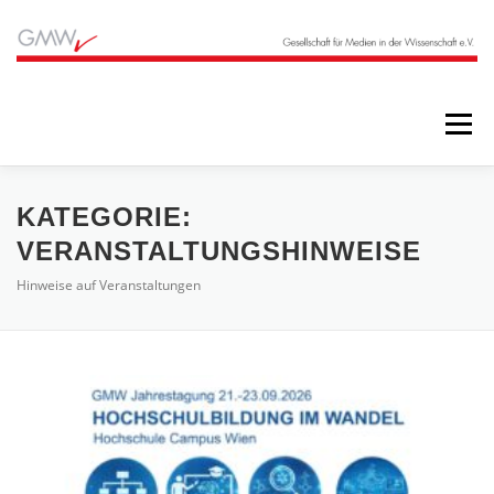
Zum
Inhalt
springen
Menü
STARTSEITE
BLOG
ÜBER UNS
KATEGORIE:
VERANSTALTUNGSHINWEISE
Hinweise auf Veranstaltungen
ANGEBOTE
ARCHIV