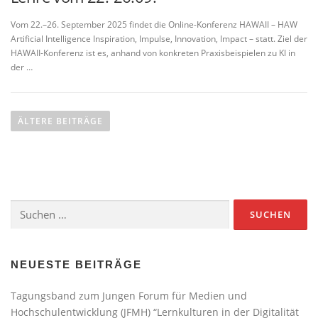
Vom 22.–26. September 2025 findet die Online-Konferenz HAWAII – HAW
Artificial Intelligence Inspiration, Impulse, Innovation, Impact – statt. Ziel der
HAWAII-Konferenz ist es, anhand von konkreten Praxisbeispielen zu KI in
der …
B
e
ÄLTERE BEITRÄGE
i
t
r
a
Suchen
g
nach:
s
n
a
NEUESTE BEITRÄGE
v
Tagungsband zum Jungen Forum für Medien und
i
Hochschulentwicklung (JFMH) “Lernkulturen in der Digitalität