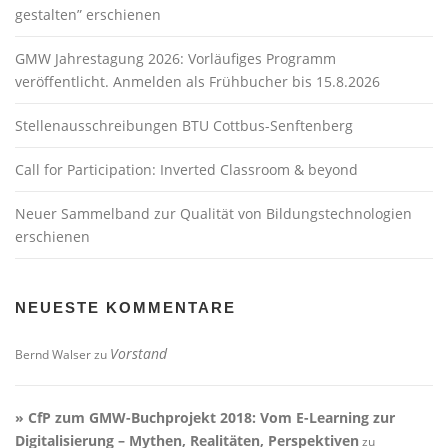
g
gestalten” erschienen
a
t
GMW Jahrestagung 2026: Vorläufiges Programm
i
veröffentlicht. Anmelden als Frühbucher bis 15.8.2026
o
Stellenausschreibungen BTU Cottbus-Senftenberg
n
Call for Participation: Inverted Classroom & beyond
Neuer Sammelband zur Qualität von Bildungstechnologien
erschienen
NEUESTE KOMMENTARE
Vorstand
Bernd Walser
zu
» CfP zum GMW-Buchprojekt 2018: Vom E-Learning zur
Digitalisierung – Mythen, Realitäten, Perspektiven
zu