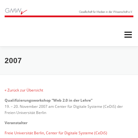
Zum
Inhalt
springen
Menü
STARTSEITE
BLOG
ÜBER UNS
2007
ANGEBOTE
ARCHIV
« Zurück zur Übersicht
Qualifizierungsworkshop “Web 2.0 in der Lehre”
19. – 20. November 2007 am Center für Digitale Systeme (CeDiS) der
Freien Universität Berlin
Veranstalter
Freie Universität Berlin, Center für Digitale Systeme (CeDiS)