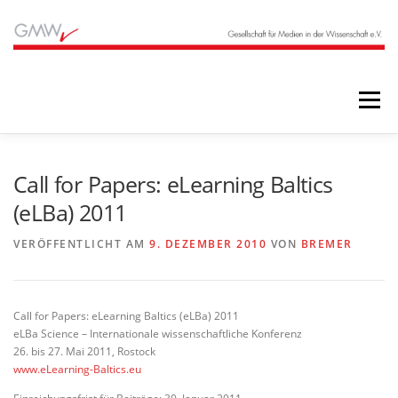
Zum
Inhalt
springen
Menü
STARTSEITE
BLOG
ÜBER UNS
Call for Papers: eLearning Baltics
(eLBa) 2011
ANGEBOTE
ARCHIV
VERÖFFENTLICHT AM
9. DEZEMBER 2010
VON
BREMER
Call for Papers: eLearning Baltics (eLBa) 2011
eLBa Science – Internationale wissenschaftliche Konferenz
26. bis 27. Mai 2011, Rostock
www.eLearning-Baltics.eu