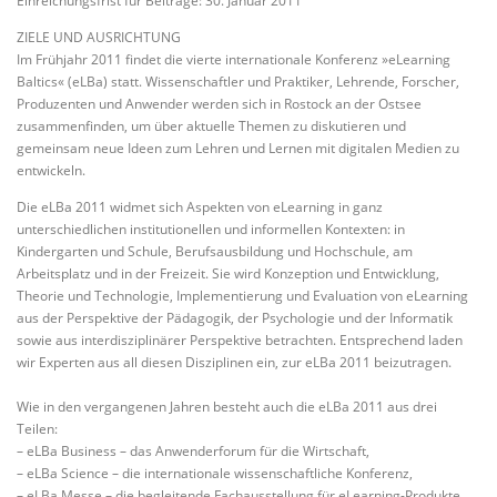
Einreichungsfrist für Beiträge: 30. Januar 2011
ZIELE UND AUSRICHTUNG
Im Frühjahr 2011 findet die vierte internationale Konferenz »eLearning
Baltics« (eLBa) statt. Wissenschaftler und Praktiker, Lehrende, Forscher,
Produzenten und Anwender werden sich in Rostock an der Ostsee
zusammenfinden, um über aktuelle Themen zu diskutieren und
gemeinsam neue Ideen zum Lehren und Lernen mit digitalen Medien zu
entwickeln.
Die eLBa 2011 widmet sich Aspekten von eLearning in ganz
unterschiedlichen institutionellen und informellen Kontexten: in
Kindergarten und Schule, Berufsausbildung und Hochschule, am
Arbeitsplatz und in der Freizeit. Sie wird Konzeption und Entwicklung,
Theorie und Technologie, Implementierung und Evaluation von eLearning
aus der Perspektive der Pädagogik, der Psychologie und der Informatik
sowie aus interdisziplinärer Perspektive betrachten. Entsprechend laden
wir Experten aus all diesen Disziplinen ein, zur eLBa 2011 beizutragen.
Wie in den vergangenen Jahren besteht auch die eLBa 2011 aus drei
Teilen:
– eLBa Business – das Anwenderforum für die Wirtschaft,
– eLBa Science – die internationale wissenschaftliche Konferenz,
– eLBa Messe – die begleitende Fachausstellung für eLearning-Produkte.