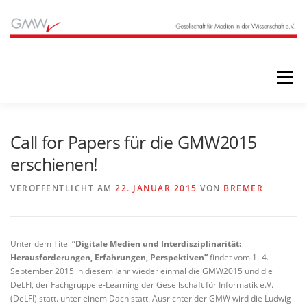
Zum
Inhalt
springen
Menü
STARTSEITE
BLOG
ÜBER UNS
Call for Papers für die GMW2015
erschienen!
ANGEBOTE
ARCHIV
VERÖFFENTLICHT AM
22. JANUAR 2015
VON
BREMER
Unter dem Titel
“Digitale Medien und Interdisziplinarität:
Herausforderungen, Erfahrungen, Perspektiven”
findet vom 1.-4.
September 2015 in diesem Jahr wieder einmal die GMW2015 und die
DeLFI, der Fachgruppe e-Learning der Gesellschaft für Informatik e.V.
(DeLFI) statt. unter einem Dach statt. Ausrichter der GMW wird die Ludwig-