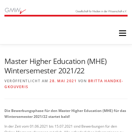
Zum
Inhalt
springen
Menü
STARTSEITE
BLOG
ÜBER UNS
Master Higher Education (MHE)
Wintersemester 2021/22
ANGEBOTE
ARCHIV
VERÖFFENTLICHT AM
28. MAI 2021
VON
BRITTA HANDKE-
GKOUVERIS
Die Bewerbungsphase für den Master Higher Education (MHE) für das
Wintersemester 2021/22 startet bald!
In der Zeit vom 01.06.2021 bis 15.07.2021 sind Bewerbungen für den