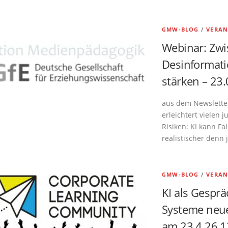
GMW-BLOG
/
VERAN
Webinar: Zwi
Desinformati
stärken – 23.
aus dem Newslette
erleichtert vielen
Risiken: KI kann F
realistischer denn 
GMW-BLOG
/
VERAN
KI als Gesprä
Systeme neue
am 23.4.26 1