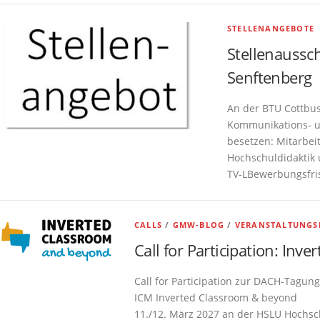
STELLENANGEBOTE
Stellenaussc
Senftenberg
An der BTU Cottbus
Kommunikations- u
besetzen: Mitarbei
Hochschuldidaktik u
TV-LBewerbungsfris
CALLS
/
GMW-BLOG
/
VERANSTALTUNGS
Call for Participation: In
Call for Participation zur DACH-Tagung
ICM Inverted Classroom & beyond
11./12. März 2027 an der HSLU Hochsc