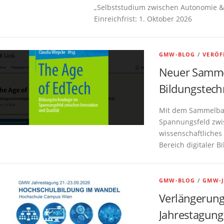
„Selbststudium zwischen Autonomie & A
Einreichfrist: 1. Oktober 2026
GMW-BLOG
/
VERÖF
Neuer Sammel
Bildungstech
Mit dem Sammelban
Spannungsfeld zwis
wissenschaftliches
Bereich digitaler 
GMW-BLOG
/
GMW-
Verlängerung
Jahrestagu