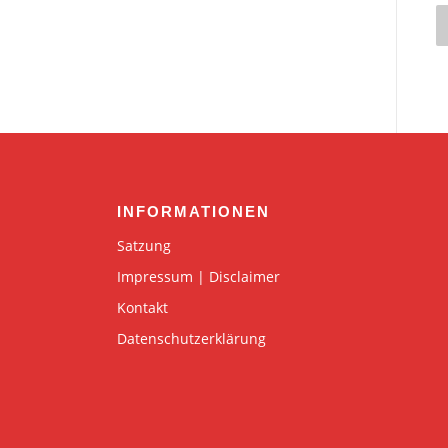
i
t
r
INFORMATIONEN
Satzung
Impressum | Disclaimer
Kontakt
Datenschutzerklärung
i