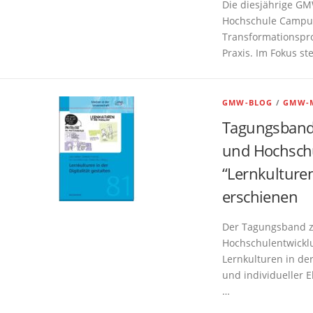
Die diesjährige GM
s
Hochschule Campus
Transformationspr
Praxis. Im Fokus s
GMW-BLOG
/
GMW-M
Tagungsband
und Hochschu
“Lernkulturen 
erschienen
Der Tagungsband 
Hochschulentwicklu
Lernkulturen in der
und individueller E
…