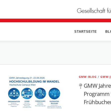
STARTSEITE
BL
GMW-BLOG
/
GMW-
N
GMW Jahres
e
Programm v
Frühbucher
w