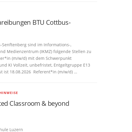
hreibungen BTU Cottbus-
-Senftenberg sind im Informations-,
nd Medienzentrum (IKMZ) folgende Stellen zu
ter*in (m/w/d) mit dem Schwerpunkt
nd KI Vollzeit, unbefristet, Entgeltgruppe E13
t ist 18.08.2026 Referent*in (m/w/d) …
HINWEISE
verted Classroom & beyond
hule Luzern