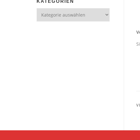
KATEGORIEN
Kategorien
V
S
V