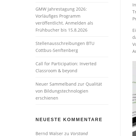
I
GMW Jahrestagung 2026:
T
Vorläufiges Programm
P
veröffentlicht. Anmelden als
Frühbucher bis 15.8.2026
E
d
Stellenausschreibungen BTU
V
Cottbus-Senftenberg
A
Call for Participation: Inverted
Classroom & beyond
Neuer Sammelband zur Qualität
von Bildungstechnologien
erschienen
NEUESTE KOMMENTARE
Bernd Walser
zu
Vorstand