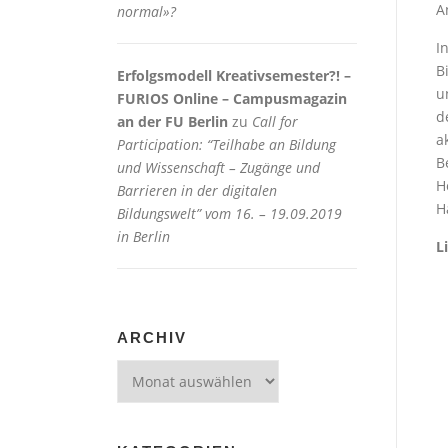
A
normal»?
I
B
Erfolgsmodell Kreativsemester?! –
u
FURIOS Online – Campusmagazin
d
an der FU Berlin
zu
Call for
a
Participation: “Teilhabe an Bildung
B
und Wissenschaft – Zugänge und
H
Barrieren in der digitalen
H
Bildungswelt” vom 16. – 19.09.2019
in Berlin
L
ARCHIV
Archiv