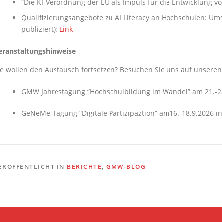
“Die KI-Verordnung der EU als Impuls für die Entwicklung vo
Qualifizierungsangebote zu AI Literacy an Hochschulen: Ums
publiziert):
Link
eranstaltungshinweise
ie wollen den Austausch fortsetzen? Besuchen Sie uns auf unsere
GMW Jahrestagung “Hochschulbildung im Wandel” am 21.-23
GeNeMe-Tagung “Digitale Partizipaztion” am16.-18.9.2026 i
ERÖFFENTLICHT IN
BERICHTE
,
GMW-BLOG