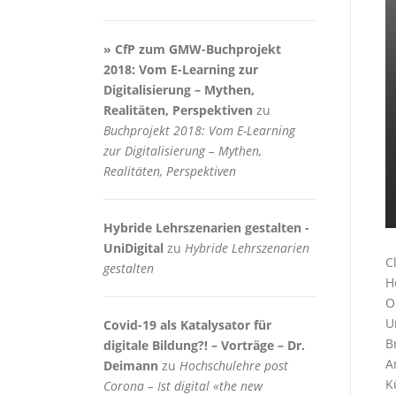
» CfP zum GMW-Buchprojekt
2018: Vom E-Learning zur
Digitalisierung – Mythen,
Realitäten, Perspektiven
zu
Buchprojekt 2018: Vom E-Learning
zur Digitalisierung – Mythen,
Realitäten, Perspektiven
Hybride Lehrszenarien gestalten -
UniDigital
zu
Hybride Lehrszenarien
C
gestalten
H
O
U
Covid-19 als Katalysator für
B
digitale Bildung?! – Vorträge – Dr.
A
Deimann
zu
Hochschulehre post
K
Corona – Ist digital «the new