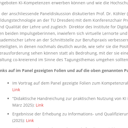
ngeboten KI-Kompetenzen erwerben können und wie die Hochschule
n der anschliessende Paneldiskussion diskutierten Prof. Dr. Köhle
ildungstechnologie an der TU Dresden) mit dem Konferenzchair Prof
nd Qualität der Lehre und zugleich Direktor des Institute for Digi
en beiden Impulsgeberinnen, inwiefern sich virtuelle Lernorte und
kademischer Lehre an der Schnittstelle zur Berufspraxis verbessern
eteiligten, in denen nochmals deutlich wurde, wie sehr sie die Pos
erausforderung sehen können statt als Bedrohung, mit der sie ein
altung co-kreierend im Sinne des Tagungsthemas umgehen sollten
inks auf im Panel gezeigten Folien und auf die oben genannten
Im Vortrag auf dem Panel gezeigte Folien zum Kompetenz
Link
“Didaktische Handreichung zur praktischen Nutzung von KI in
März 2025):
Link
Ergebnisse der Erhebung zu Informations- und Qualifizie
(2025):
Link