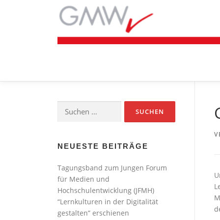
Zum
Inhalt
springen
Suchen
nach:
V
NEUESTE BEITRÄGE
Tagungsband zum Jungen Forum
U
für Medien und
L
Hochschulentwicklung (JFMH)
M
“Lernkulturen in der Digitalität
d
gestalten” erschienen