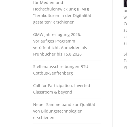
für Medien und
Hochschulentwicklung (JFMH)
u
“Lernkulturen in der Digitalität
w
gestalten” erschienen
C
z
GMW Jahrestagung 2026:
z
Vorläufiges Programm
s
veröffentlicht. Anmelden als
Frühbucher bis 15.8.2026
S
F
Stellenausschreibungen BTU
P
Cottbus-Senftenberg
Call for Participation: Inverted
Classroom & beyond
Neuer Sammelband zur Qualität
von Bildungstechnologien
erschienen