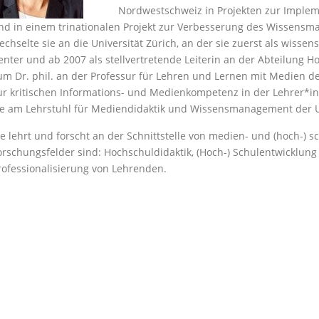
Nordwestschweiz in Projekten zur Impleme
nd in einem trinationalen Projekt zur Verbesserung des Wissensma
echselte sie an die Universität Zürich, an der sie zuerst als wissen
enter und ab 2007 als stellvertretende Leiterin an der Abteilung H
um Dr. phil. an der Professur für Lehren und Lernen mit Medien de
ur kritischen Informations- und Medienkompetenz in der Lehrer*in
ie am Lehrstuhl für Mediendidaktik und Wissensmanagement der U
ie lehrt und forscht an der Schnittstelle von medien- und (hoch-) 
orschungsfelder sind: Hochschuldidaktik, (Hoch-) Schulentwicklun
rofessionalisierung von Lehrenden.