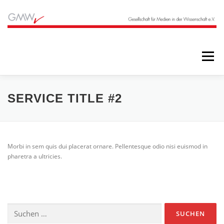
Zum
Inhalt
springen
Menü
STARTSEITE
BLOG
ÜBER UNS
SERVICE TITLE #2
ANGEBOTE
ARCHIV
Morbi in sem quis dui placerat ornare. Pellentesque odio nisi euismod in
pharetra a ultricies.
Suchen
nach: