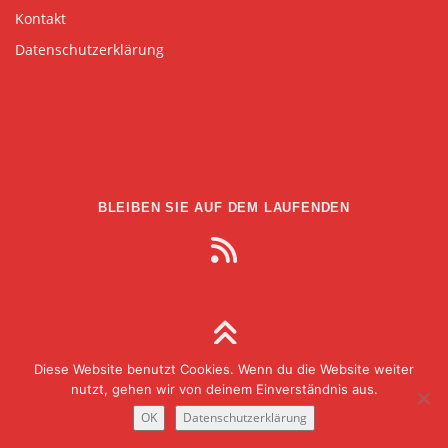
Kontakt
Datenschutzerklärung
BLEIBEN SIE AUF DEM LAUFENDEN
Diese Website benutzt Cookies. Wenn du die Website weiter
Copyright © 2026 Gesellschaft für Medien in der
nutzt, gehen wir von deinem Einverständnis aus.
Wissenschaft
–
OnePress
theme by FameThemes
OK
Datenschutzerklärung