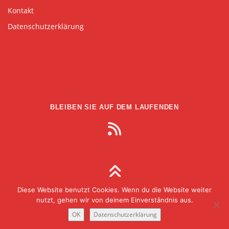
Kontakt
Datenschutzerklärung
BLEIBEN SIE AUF DEM LAUFENDEN
Diese Website benutzt Cookies. Wenn du die Website weiter
Copyright © 2026 Gesellschaft für Medien in der
nutzt, gehen wir von deinem Einverständnis aus.
Wissenschaft
–
OnePress
theme by FameThemes
OK
Datenschutzerklärung