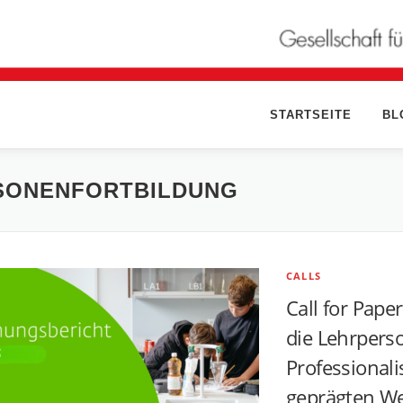
STARTSEITE
BL
SONENFORTBILDUNG
CALLS
Call for Pape
die Lehrpers
Professionali
geprägten We