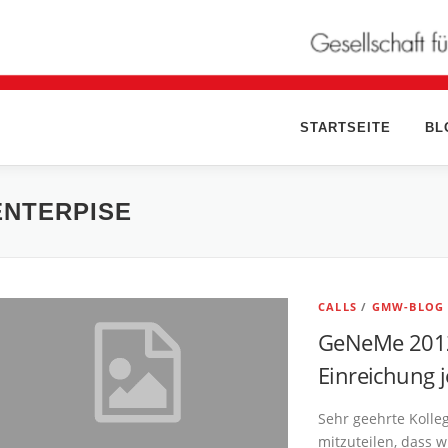
STARTSEITE
BL
ENTERPISE
CALLS
/
GMW-BLOG
GeNeMe 2012 
Einreichung j
Sehr geehrte Kolle
mitzuteilen, dass 