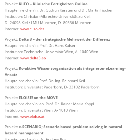
Projekt:
KliFO – Klinische Fertigkeiten Online
Haupteinreicher/in: Dr. Gudrun Karsten und Dr. Martin Fischer
Institution: Christian-Albrechts-Universität zu Kiel,
D- 24098 Kiel / LMU München, D- 80336 München
Internet:
www.cliso.de/
Projekt:
Delta 3 – der strategische Mehrwert der Differenz
Haupteinreicher/in: Prof. Dr. Hans Kaiser
Institution: Technische Universität Wien, A- 1040 Wien
Internet:
www.delta3.at/
Projekt:
Ko-aktive Wissensorganisation als integrierter eLearning-
Ansatz
Haupteinreicher/in: Prof. Dr.-Ing. Reinhard Keil
Institution: Universität Paderborn, D- 33102 Paderborn
Projekt:
ELOISE! on the MOVE
Haupteinreicher/in: ao. Prof. Dr. Rainer Maria Köppl
Institution: Universität Wien, A- 1010 Wien
Internet:
www.eloise.at
Projekt:
e-SCENARIO; Scenario based problem solving in natural
hazard management
Haupteinreicher/in: Dr. Andrew Kos