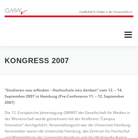
Zum
Inhalt
springen
Menü
STARTSEITE
BLOG
ÜBER UNS
KONGRESS 2007
ANGEBOTE
ARCHIV
“Studieren neu erfinden – Hochschule neu denken”
vom 12. – 14.
September 2007 in Hamburg (Pre-Conference 11. – 12. September
2007)
Die 12. Europäische Jahrestagung GMW07 der Gesellschaft für Medien in
der Wissenschaft wurde gemeinsam mit der Konferenz “Campus
Innovation” durchgeführt. Veranstaltungsort war die Universität Hamburg.
Veranstalter waren die Universität Hamburg, das Zentrum für Hochschul-
und Weiterbildung der Universität Hamburg und das Multimedia Kontor