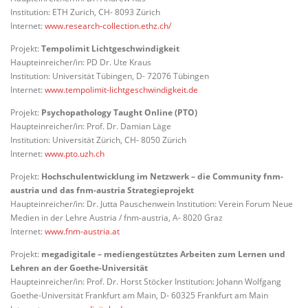
Institution: ETH Zurich, CH- 8093 Zürich
Internet:
www.research-collection.ethz.ch/
Projekt:
Tempolimit Lichtgeschwindigkeit
Haupteinreicher/in: PD Dr. Ute Kraus
Institution: Universität Tübingen, D- 72076 Tübingen
Internet:
www.tempolimit-lichtgeschwindigkeit.de
Projekt:
Psychopathology Taught Online (PTO)
Haupteinreicher/in: Prof. Dr. Damian Läge
Institution: Universität Zürich, CH- 8050 Zürich
Internet:
www.pto.uzh.ch
Projekt:
Hochschulentwicklung im Netzwerk – die Community fnm-
austria und das fnm-austria Strategieprojekt
Haupteinreicher/in: Dr. Jutta Pauschenwein Institution: Verein Forum Neue
Medien in der Lehre Austria / fnm-austria, A- 8020 Graz
Internet:
www.fnm-austria.at
Projekt:
megadigitale – mediengestütztes Arbeiten zum Lernen und
Lehren an der Goethe-Universität
Haupteinreicher/in: Prof. Dr. Horst Stöcker Institution: Johann Wolfgang
Goethe-Universität Frankfurt am Main, D- 60325 Frankfurt am Main