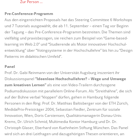
Zur Person …
Pre-Conference-Programm
Aus den eingereichten Proposals hat das Steering Committee 6 Workshops
und 7 Tutorials ausgewählt, die ab 11. September – einen Tag vor Beginn
der Tagung – das Pre-Conference-Programm bestreiten. Die Themen sind
vielfältig und praxisbezogen, sie reichen zum Beispiel von “Game-based-
learning im Web 2.0” und “Studierende als Motor innovativer Hochschul-
entwicklung” über “Votingsysteme in der Hochschullehre” bis hin zu “Design
Patterns im didaktischen Umfeld”.
Panel
Prof. Dr. Gabi Reinmann von der Universität Augsburg inszeniert ihr
Diskussionspanel
“Ideenlose Hochschullehrer? – Wege und Umwege
zum kreativen Lernen”
als eine von Video-Trailern durchzogene
Podiumsdiskussion mit parallelem Online-Forum. Als “Streithähne”, die sich
auf der Bühne verbal “kloppen” dürfen, gehen in Hamburg folgende
Personen in den Ring: Prof. Dr. Matthias Baltisberger von der ETH Zürich,
MedidaPrix-Preisträger 2004, Sebastian Fiedler, Zentrum für soziale
Innovation, Wien, Doris Carstensen, Qualitätsmanagerin Donau-Univ.
Krems, Dr. Ulrich Schmid, Multimedia Kontor Hamburg und Dr. Dr.
Christoph Glaser, Eberhard von Kuehnheim Stiftung München. Das Panel
wird sich an drei Leitfragen und dazugehörigen Thesen orientieren, an