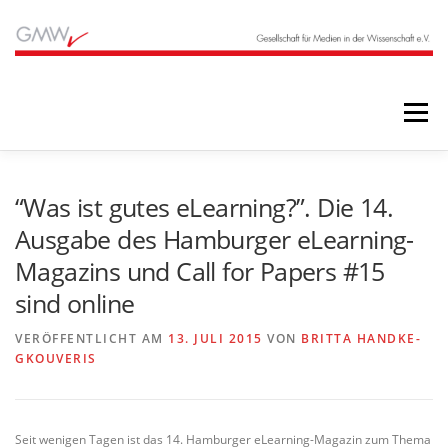
Zum
Inhalt
springen
Menü
STARTSEITE
BLOG
ÜBER UNS
“Was ist gutes eLearning?”. Die 14.
Ausgabe des Hamburger eLearning-
Magazins und Call for Papers #15
ANGEBOTE
ARCHIV
sind online
VERÖFFENTLICHT AM
13. JULI 2015
VON
BRITTA HANDKE-
GKOUVERIS
Seit wenigen Tagen ist das 14. Hamburger eLearning-Magazin zum Thema