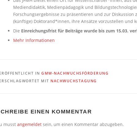
Das JFMH bietet einen Ort für Wissenschaftler*innen, aus d
Mediendidaktik, Medienpädagogik und Bildungstechnologie
Forschungsergebnisse zu präsentieren und zur Diskussion z
(künftige) Doktorand*innen, ihre Ansätze vorzustellen und 
Die
Einreichungsfrist für Beiträge wurde bis zum 15.03. ver
Mehr Informationen
ERÖFFENTLICHT IN
GMW-NACHWUCHSFÖRDERUNG
ERSCHLAGWORTET MIT
NACHWUCHSTAGUNG
SCHREIBE EINEN KOMMENTAR
u musst
angemeldet
sein, um einen Kommentar abzugeben.