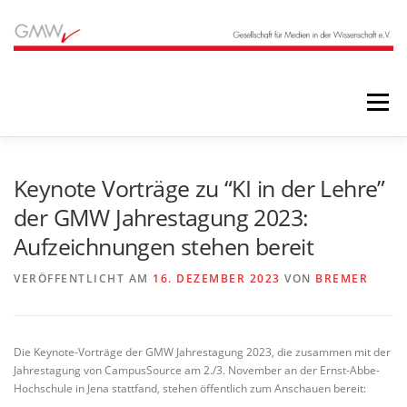
Zum
Inhalt
springen
Menü
STARTSEITE
BLOG
ÜBER UNS
Keynote Vorträge zu “KI in der Lehre”
der GMW Jahrestagung 2023:
Aufzeichnungen stehen bereit
ANGEBOTE
ARCHIV
VERÖFFENTLICHT AM
16. DEZEMBER 2023
VON
BREMER
Die Keynote-Vorträge der GMW Jahrestagung 2023, die zusammen mit der
Jahrestagung von CampusSource am 2./3. November an der Ernst-Abbe-
Hochschule in Jena stattfand, stehen öffentlich zum Anschauen bereit: