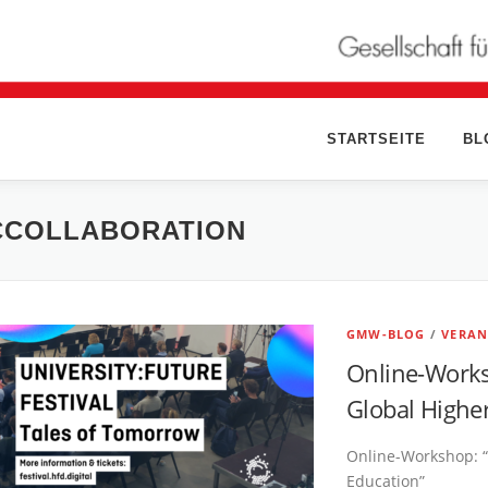
STARTSEITE
BL
CCOLLABORATION
GMW-BLOG
/
VERAN
Online-Work
Global Highe
Online-Workshop: 
Education”