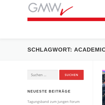
Zum
Inhalt
springen
SCHLAGWORT:
ACADEMI
Suchen
nach:
NEUESTE BEITRÄGE
Tagungsband zum Jungen Forum