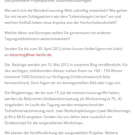
und potentielle Projektpartner zusammenzubringen.
Wie wird sich die Blended-Learning-Welt zukünftig entwickeln? Wie gehen
Sie mit neuen Schlagwörtern wie dem “Lebenslangen Lernen” um und
welchen Einfluß haben neue Impulse aus der Hochschullandschaft?
Welche Ideen und Konzepte wollen Sie gemeinsam mit anderen
Tagungsteilnehmern weiterentwickeln?
Senden Sie bis zum 30. April 2012 einen kurzen Artikel (gern mit Links)
an
elearning@hwr-berlin.de
.
Die Beiträge werden am 15. Mai 2012 in unserem Blog veröffentlicht. Für
den wichtigen, einführenden Absatz stehen Ihnen ca. 100 – 150 Wörter
(maximal 1000 Zeichen) zur Verfügung (Umbruchswunsch bitte
kennzeichnen). Gern fügen wir ein bereitgestelltes Bild oder Logo ein.
Die Blogbeiträge, die bis zum 15. Juli die meisten Lesezugriffe haben,
werden als Referenten (Aufwandserstattung als Werkvertrag je 75,- €)
eingeladen. Im Laufe der Tagung werden entsprechend der
Teilnehmerabstimmung noch zwei Workshopleitungen (zwei Werkverträge
je 6h á 48 €) vergeben. Senden Sie uns daher bitte zusätzlich ein
Grobkonzept für die vorgesehenen Workshops.
Wir planen die Veröffentlichung der ausgewählten Projekte. Weitere