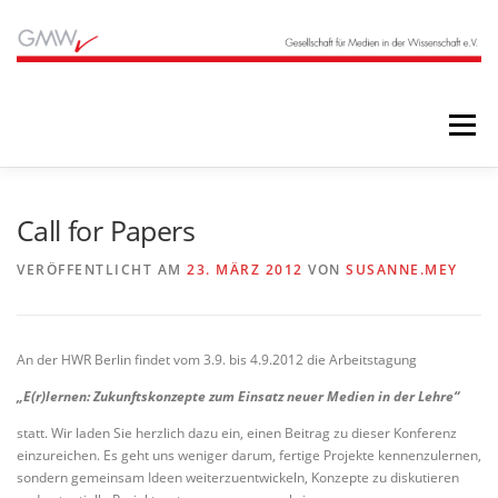
Zum
Inhalt
springen
Menü
STARTSEITE
BLOG
ÜBER UNS
Call for Papers
VERÖFFENTLICHT AM
23. MÄRZ 2012
VON
SUSANNE.MEY
ANGEBOTE
ARCHIV
An der HWR Berlin findet vom 3.9. bis 4.9.2012 die Arbeitstagung
„
E(r)lernen: Zukunftskonzepte zu
m Einsatz
neue
r
Medien
in der Lehre
“
statt. Wir laden Sie herzlich dazu ein, einen Beitrag zu dieser Konferenz
einzureichen. Es geht uns weniger darum, fertige Projekte kennenzulernen,
sondern gemeinsam Ideen weiterzuentwickeln, Konzepte zu diskutieren