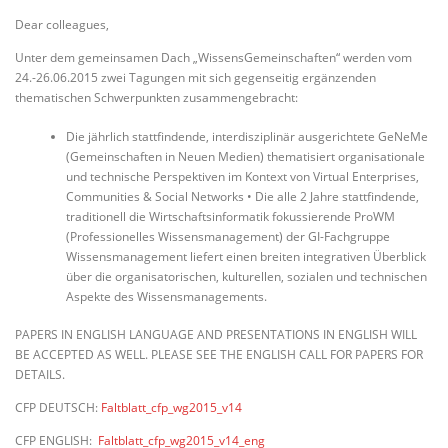
Dear colleagues,
Unter dem gemeinsamen Dach „WissensGemeinschaften“ werden vom
24.-26.06.2015 zwei Tagungen mit sich gegenseitig ergänzenden
thematischen Schwerpunkten zusammengebracht:
Die jährlich stattfindende, interdisziplinär ausgerichtete GeNeMe
(Gemeinschaften in Neuen Medien) thematisiert organisationale
und technische Perspektiven im Kontext von Virtual Enterprises,
Communities & Social Networks • Die alle 2 Jahre stattfindende,
traditionell die Wirtschaftsinformatik fokussierende ProWM
(Professionelles Wissensmanagement) der GI-Fachgruppe
Wissensmanagement liefert einen breiten integrativen Überblick
über die organisatorischen, kulturellen, sozialen und technischen
Aspekte des Wissensmanagements.
PAPERS IN ENGLISH LANGUAGE AND PRESENTATIONS IN ENGLISH WILL
BE ACCEPTED AS WELL. PLEASE SEE THE ENGLISH CALL FOR PAPERS FOR
DETAILS.
CFP DEUTSCH:
Faltblatt_cfp_wg2015_v14
CFP ENGLISH:
Faltblatt_cfp_wg2015_v14_eng