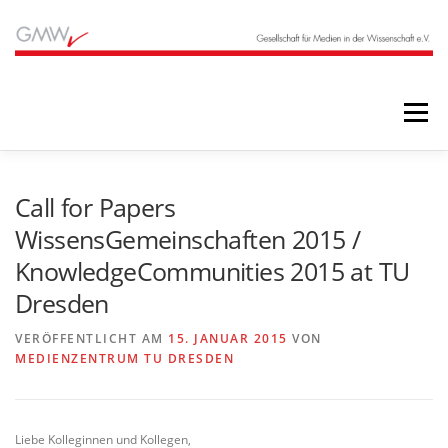
Zum
Inhalt
springen
Menü
STARTSEITE
BLOG
ÜBER UNS
Call for Papers
WissensGemeinschaften 2015 /
KnowledgeCommunities 2015 at TU
ANGEBOTE
ARCHIV
Dresden
VERÖFFENTLICHT AM
15. JANUAR 2015
VON
MEDIENZENTRUM TU DRESDEN
Liebe Kolleginnen und Kollegen,