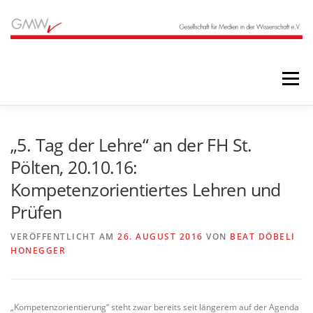
Zum
Inhalt
springen
Menü
STARTSEITE
BLOG
ÜBER UNS
„5. Tag der Lehre“ an der FH St.
Pölten, 20.10.16:
Kompetenzorientiertes Lehren und
ANGEBOTE
ARCHIV
Prüfen
VERÖFFENTLICHT AM
26. AUGUST 2016
VON
BEAT DÖBELI
HONEGGER
„Kompetenzorientierung“ steht zwar bereits seit längerem auf der Agenda