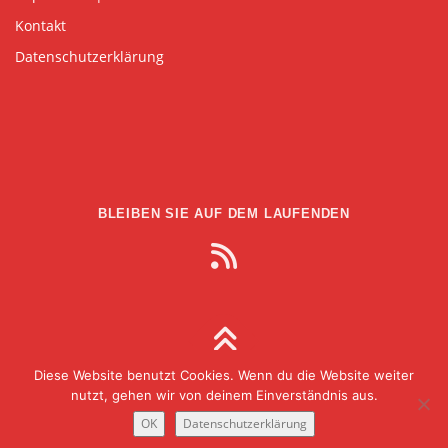
Kontakt
Datenschutzerklärung
BLEIBEN SIE AUF DEM LAUFENDEN
Diese Website benutzt Cookies. Wenn du die Website weiter
Copyright © 2026 Gesellschaft für Medien in der
nutzt, gehen wir von deinem Einverständnis aus.
Wissenschaft
–
OnePress
theme by FameThemes
OK
Datenschutzerklärung