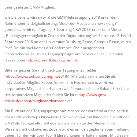
Sehr geehrtes GMW-Mitglied,
wie Sie bereits wissen wird die GMW-Jahrestagung 2018 unter dem
Rahmenthema „Digitalisierung: Motor der Hochschulentwicklung?“
gemeinsam mit der Tagung ‚E-Learning NRW 2018‘ unter dem Motto
„Bildungsgerechtigkeit in Zeiten der Digitalisierung“ im Zeitraum 12. bis 14.
September 2018 an der Universität Duisburg-Essen, Campus Essen, durch
Prof. Dr. Michael Kerres als Conference Chair ausgerichtet.
Erfreulicherweise ist das Tagungsprogramm bereits online, Sie finden
dieses unter
https://gmw18.de/programm/
.
Bitte vergessen Sie nicht, sich zur Tagung anzumelden
(
https://www.conftool.com/gmw2018/
). Wie üblich erhalten Sie als
individuelles Mitglied Rabatt. Sofern Ihre Hochschule bzw. Firma
korporatives Mitglied ist erhalten zwei Personen diesen Rabatt. Eine Liste
der korporativen Mitglieder finden Sie hier:
http://www.gmw-
online.de/about/mitglieder/korporative/
.
Mit Blick auf das Tagungsprogramm möchte der Vorstand auf die beiden
Vorstandsworkshops hinweisen. Dort wollen wir mit Ihnen die Zukunft der
GMW als Fachgesellschaft ebenso wie diejenige der Medien in der
Wissenschaft diskutieren. Zudem wird es um den geplanten Sammelband
gehen, für den wir über 100 (!) Einreichungen erhalten haben. Mit diesen