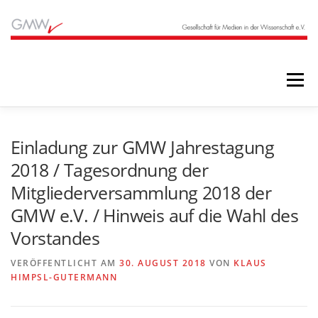
Zum
Inhalt
springen
Menü
STARTSEITE
BLOG
ÜBER UNS
Einladung zur GMW Jahrestagung
2018 / Tagesordnung der
Mitgliederversammlung 2018 der
ANGEBOTE
ARCHIV
GMW e.V. / Hinweis auf die Wahl des
Vorstandes
VERÖFFENTLICHT AM
30. AUGUST 2018
VON
KLAUS
HIMPSL-GUTERMANN