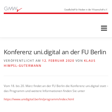
Zum
Inhalt
springen
Menü
STARTSEITE
BLOG
ÜBER UNS
Konferenz uni.digital an der FU Berlin
VERÖFFENTLICHT AM
12. FEBRUAR 2020
VON
KLAUS
HIMPSL-GUTERMANN
ANGEBOTE
ARCHIV
Vom 18. bis 20. März findet an der FU Berlin die Konferenz uni.digital statt –
das Programm und weitere Informationen finden Sie unter
https://www.unidigital.berlin/programm/index.html