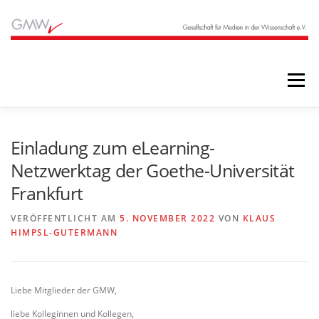
Zum
Inhalt
springen
Menü
STARTSEITE
BLOG
ÜBER UNS
Einladung zum eLearning-
Netzwerktag der Goethe-Universität
Frankfurt
ANGEBOTE
ARCHIV
VERÖFFENTLICHT AM
5. NOVEMBER 2022
VON
KLAUS
HIMPSL-GUTERMANN
Liebe Mitglieder der GMW,
liebe Kolleginnen und Kollegen,