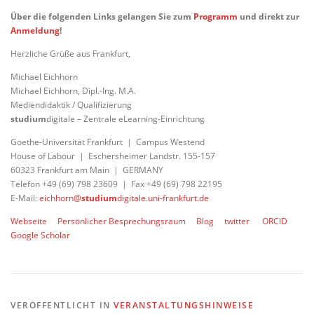
Über die folgenden Links gelang
en Sie
zum
Programm
und direkt zur
Anmeldung
!
Herzliche Grüße aus Frankfurt,
Michael Eichhorn
Michael Eichhorn, Dipl.-Ing. M.A.
Mediendidaktik / Qualifizierung
studium
digitale – Zentrale eLearning-Einrichtung
Goethe-Universität Frankfurt | Campus Westend
House of Labour | Eschersheimer Landstr. 155-157
60323 Frankfurt am Main | GERMANY
Telefon +49 (69) 798 23609 | Fax +49 (69) 798 22195
E-Mail:
eichhorn@
studium
digitale.uni-frankfurt.de
Webseite
Persönlicher Besprechungsraum
Blog
twitter
ORCID
Google Scholar
VERÖFFENTLICHT IN
VERANSTALTUNGSHINWEISE