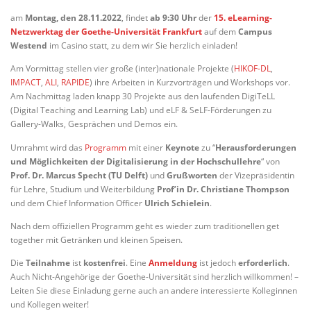
am
Montag, den 28.11.2022
, findet
ab 9:30 Uhr
der
15. eLearning-
Netzwerktag der Goethe-Universität Frankfurt
auf dem
Campus
Westend
im Casino statt, zu dem wir Sie herzlich einladen!
Am Vormittag stellen vier große (inter)nationale Projekte (
HIKOF-DL
,
IMPACT
,
ALI
,
RAPIDE
) ihre Arbeiten in Kurzvorträgen und Workshops vor.
Am Nachmittag laden knapp 30 Projekte aus den laufenden DigiTeLL
(Digital Teaching and Learning Lab) und eLF & SeLF-Förderungen zu
Gallery-Walks, Gesprächen und Demos ein.
Umrahmt wird das
Programm
mit einer
Keynote
zu “
Herausforderungen
und Möglichkeiten der Digitalisierung in der Hochschullehre
“ von
Prof. Dr. Marcus Specht (TU Delft)
und
Grußworten
der Vizepräsidentin
für Lehre, Studium und Weiterbildung
Prof’in Dr. Christiane Thompson
und dem Chief Information Officer
Ulrich Schielein
.
Nach dem offiziellen Programm geht es wieder zum traditionellen get
together mit Getränken und kleinen Speisen.
Die
Teilnahme
ist
kostenfrei
. Eine
Anmeldung
ist jedoch
erforderlich
.
Auch Nicht-Angehörige der Goethe-Universität sind herzlich willkommen! –
Leiten Sie diese Einladung gerne auch an andere interessierte Kolleginnen
und Kollegen weiter!