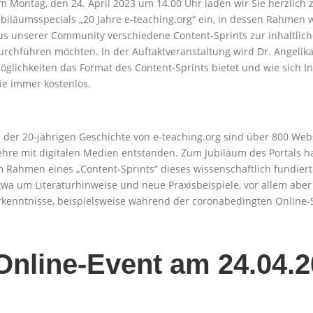
m Montag, den 24. April 2023 um 14.00 Uhr laden wir Sie herzlich
ubiläumsspecials „20 Jahre e-teaching.org“ ein, in dessen Rahmen
us unserer Community verschiedene Content-Sprints zur inhaltlich
urchführen möchten. In der Auftaktveranstaltung wird Dr. Angelika 
öglichkeiten das Format des Content-Sprints bietet und wie sich In
ie immer kostenlos.
n der 20-jährigen Geschichte von e-teaching.org sind über 800 Web
ehre mit digitalen Medien entstanden. Zum Jubiläum des Portals h
m Rahmen eines „Content-Sprints“ dieses wissenschaftlich fundier
twa um Literaturhinweise und neue Praxisbeispiele, vor allem abe
rkenntnisse, beispielsweise während der coronabedingten Online-
Online-Event am 24.04.