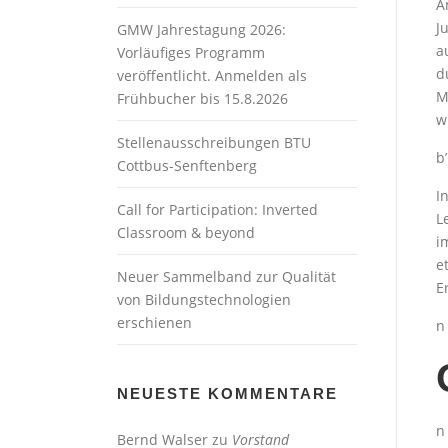
A
J
GMW Jahrestagung 2026:
a
Vorläufiges Programm
d
veröffentlicht. Anmelden als
M
Frühbucher bis 15.8.2026
w
Stellenausschreibungen BTU
b’
Cottbus-Senftenberg
I
Call for Participation: Inverted
L
Classroom & beyond
i
e
Neuer Sammelband zur Qualität
E
von Bildungstechnologien
erschienen
n
NEUESTE KOMMENTARE
n
Bernd Walser
zu
Vorstand