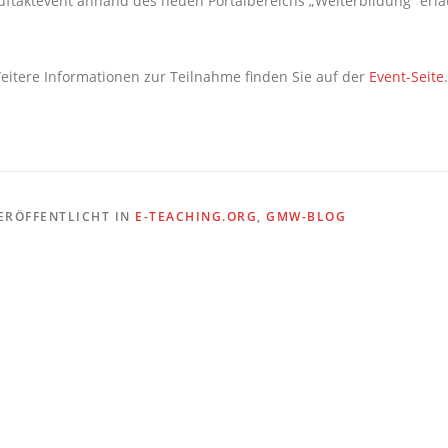
uftaktevent anhand des neuen Portalbereichs „Weiterbildung“ erlä
eitere Informationen zur Teilnahme finden Sie auf der
Event-Seite
.
ERÖFFENTLICHT IN
E-TEACHING.ORG
,
GMW-BLOG