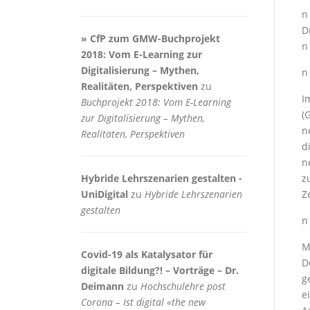
n
D
» CfP zum GMW-Buchprojekt
n
2018: Vom E-Learning zur
Digitalisierung – Mythen,
n
Realitäten, Perspektiven
zu
I
Buchprojekt 2018: Vom E-Learning
(
zur Digitalisierung – Mythen,
n
Realitäten, Perspektiven
d
n
Hybride Lehrszenarien gestalten -
z
UniDigital
zu
Hybride Lehrszenarien
Z
gestalten
n
M
Covid-19 als Katalysator für
D
digitale Bildung?! – Vorträge – Dr.
g
Deimann
zu
Hochschulehre post
e
Corona – Ist digital «the new