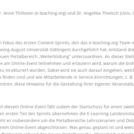
r. Anne Thillosen (e-teaching.org) und Dr. Angelika Thielsch (Univ. G
m Fokus des ersten Content-Sprints, den das e-teaching.org-Team i
Georg-August-Universität Göttingen) durchgeführt hat, entstand di
euen Portalbereich „Weiterbildung“ unterzuordnen. An dieser Stell
ie am Online-Event teilnehmen und erläutern wird, warum die bi
eu strukturiert wurden. Dabei wird sie auch darauf eingehen, wel
u finden sind und wie Mitarbeitende in Service-Einrichtungen, z. B.
entren, diese Hinweise für die Gestaltung ihrer eigenen Veranstal
it diesem Online-Event fällt zudem der Startschuss für einen zwei
en ersten Teil des Sprints übernehmen die E-Learning-Landesinitia
eht es insbesondere um die Portalbereiche Lehrszenarien und Dida
inem Online-Event abgeschlossen. Was genau geplant ist und welche