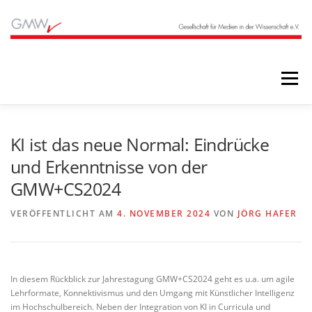
Zum
Inhalt
springen
Menü
STARTSEITE
BLOG
ÜBER UNS
KI ist das neue Normal: Eindrücke
und Erkenntnisse von der
GMW+CS2024
ANGEBOTE
ARCHIV
VERÖFFENTLICHT AM
4. NOVEMBER 2024
VON
JÖRG HAFER
In diesem Rückblick zur Jahrestagung GMW+CS2024 geht es u.a. um agile
Lehrformate, Konnektivismus und den Umgang mit Künstlicher Intelligenz
im Hochschulbereich. Neben der Integration von KI in Curricula und