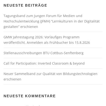
n
a
NEUESTE BEITRÄGE
v
Tagungsband zum Jungen Forum für Medien und
i
Hochschulentwicklung (JFMH) “Lernkulturen in der Digitalität
g
gestalten” erschienen
a
t
GMW Jahrestagung 2026: Vorläufiges Programm
i
veröffentlicht. Anmelden als Frühbucher bis 15.8.2026
o
Stellenausschreibungen BTU Cottbus-Senftenberg
n
Call for Participation: Inverted Classroom & beyond
Neuer Sammelband zur Qualität von Bildungstechnologien
erschienen
NEUESTE KOMMENTARE