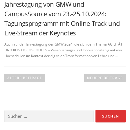
Jahrestagung von GMW und
CampusSource vom 23.-25.10.2024:
Tagungsprogramm mit Online-Track und
Live-Stream der Keynotes
Auch auf der Jahrestagung der GMW 2024, die sich dem Thema AGILITÄT
UND KI IN HOCHSCHULEN – Veränderungs- und Innovationsfähigkeit von
Hochschulen im Kontext der digitalen Transformation von Lehre und …
B
e
ÄLTERE BEITRÄGE
NEUERE BEITRÄGE
i
t
r
a
Suchen
g
nach:
s