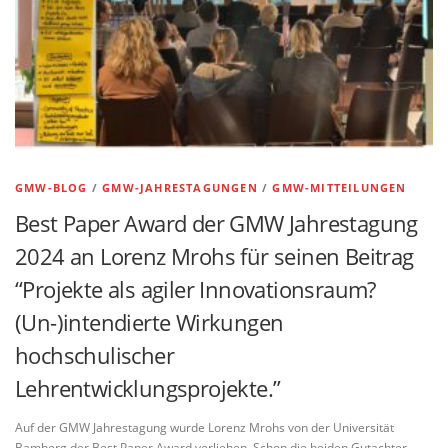
GMW-BLOG
/
GMW-JAHRESTAGUNGEN
/
GMW-MITTEILUNGEN
Best Paper Award der GMW Jahrestagung
2024 an Lorenz Mrohs für seinen Beitrag
“Projekte als agiler Innovationsraum?
(Un-)intendierte Wirkungen
hochschulischer
Lehrentwicklungsprojekte.”
Auf der GMW Jahrestagung wurde Lorenz Mrohs von der Universität
Bamberg der Best Paper Award verliehen. Schon die beiden Gutachter