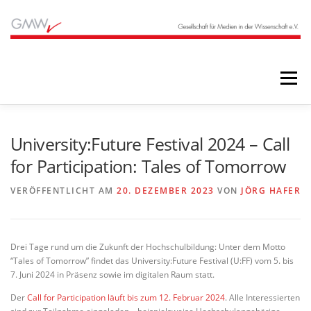
Zum
Inhalt
springen
Menü
STARTSEITE
BLOG
ÜBER UNS
University:Future Festival 2024 – Call
for Participation: Tales of Tomorrow
ANGEBOTE
ARCHIV
VERÖFFENTLICHT AM
20. DEZEMBER 2023
VON
JÖRG HAFER
Drei Tage rund um die Zukunft der Hochschulbildung: Unter dem Motto
“Tales of Tomorrow” findet das University:Future Festival (U:FF) vom 5. bis
7. Juni 2024 in Präsenz sowie im digitalen Raum statt.
Der
Call for Participation läuft bis zum 12. Februar 2024
. Alle Interessierten