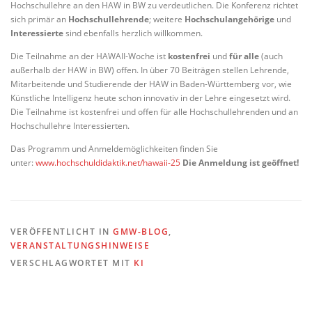
Hochschullehre an den HAW in BW zu verdeutlichen. Die Konferenz richtet
sich primär an
Hochschullehrende
; weitere
Hochschulangehörige
und
Interessierte
sind ebenfalls herzlich willkommen.
Die Teilnahme an der HAWAII-Woche ist
kostenfrei
und
für alle
(auch
außerhalb der HAW in BW) offen. In über 70 Beiträgen stellen Lehrende,
Mitarbeitende und Studierende der HAW in Baden-Württemberg vor, wie
Künstliche Intelligenz heute schon innovativ in der Lehre eingesetzt wird.
Die Teilnahme ist kostenfrei und offen für alle Hochschullehrenden und an
Hochschullehre Interessierten.
Das Programm und Anmeldemöglichkeiten finden Sie
unter:
www.hochschuldidaktik.net/hawaii-25
Die Anmeldung ist geöffnet!
VERÖFFENTLICHT IN
GMW-BLOG
,
VERANSTALTUNGSHINWEISE
VERSCHLAGWORTET MIT
KI