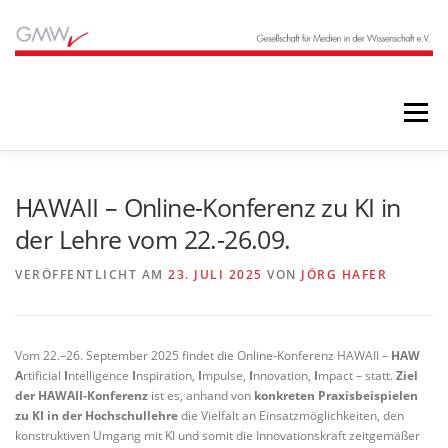
Zum
Inhalt
springen
Menü
STARTSEITE
BLOG
ÜBER UNS
HAWAII – Online-Konferenz zu KI in
der Lehre vom 22.-26.09.
ANGEBOTE
ARCHIV
VERÖFFENTLICHT AM
23. JULI 2025
VON
JÖRG HAFER
Vom 22.–26. September 2025 findet die Online-Konferenz HAWAII –
HAW
A
rtificial
I
ntelligence
I
nspiration,
I
mpulse,
I
nnovation,
I
mpact – statt.
Ziel
der HAWAII-Konferenz
ist es, anhand von
konkreten Praxisbeispielen
zu KI in der Hochschullehre
die Vielfalt an Einsatzmöglichkeiten, den
konstruktiven Umgang mit KI und somit die Innovationskraft zeitgemäßer